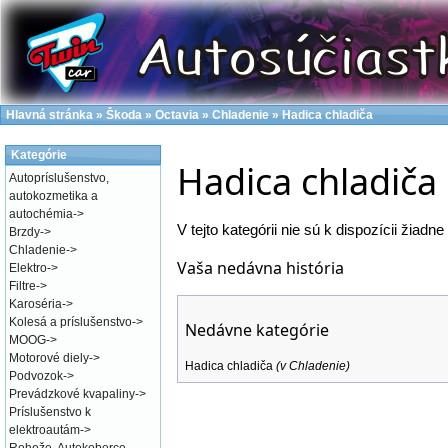
Hlavná stránka
»
Škoda
»
Octavia
»
Chladenie
»
Hadica chladiča
Kategórie
Hadica chladiča
Autopríslušenstvo,
autokozmetika a
autochémia
->
V tejto kategórii nie sú k dispozícii žiadne
Brzdy
->
Chladenie
->
Vaša nedávna história
Elektro
->
Filtre
->
Karoséria
->
Kolesá a príslušenstvo
->
Nedávne kategórie
MOOG
->
Motorové diely
->
Hadica chladiča
(v
Chladenie
)
Podvozok
->
Prevádzkové kvapaliny
->
Príslušenstvo k
elektroautám
->