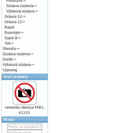
Podvozok
->
Sústava riadenia
->
Výfuková sústava
->
Octavia 1U
->
Octavia 1Z
->
Rapid
Roomster
->
Super B
->
Yeti
->
Stierače
->
Sústava riadenia
->
Svetlá
->
Výfuková sústava
->
Výpredaj
Nové produkty
ramienko stieraca FAB L
€13,51
Hľadať