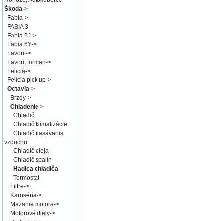
Rohože, Autokoberce
Škoda
->
Fabia
->
FABIA 3
Fabia 5J
->
Fabia 6Y
->
Favorit
->
Favorit forman
->
Felicia
->
Felicia pick up
->
Octavia
->
Brzdy
->
Chladenie
->
Chladič
Chladič klimatizácie
Chladič nasávania
vzduchu
Chladič oleja
Chladič spalín
Hadica chladiča
Termostat
Filtre
->
Karoséria
->
Mazanie motora
->
Motorové diely
->