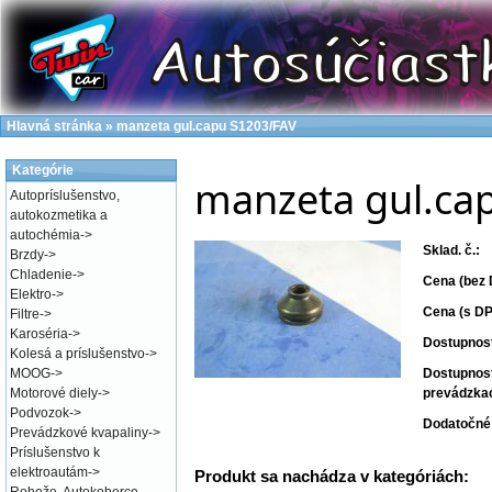
Hlavná stránka
»
manzeta gul.capu S1203/FAV
Kategórie
manzeta gul.ca
Autopríslušenstvo,
autokozmetika a
autochémia
->
Sklad. č.:
Brzdy
->
Chladenie
->
Cena (bez 
Elektro
->
Cena (s DP
Filtre
->
Karoséria
->
Dostupnos
Kolesá a príslušenstvo
->
MOOG
->
Dostupnos
Motorové diely
->
prevádzka
Podvozok
->
Dodatočné 
Prevádzkové kvapaliny
->
Príslušenstvo k
elektroautám
->
Produkt sa nachádza v kategóriách: