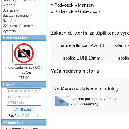
Rohože, Autokoberce
»
Podvozok
»
Manžety
Škoda
->
Stierače
->
»
Podvozok
»
Gulový čap
Sústava riadenia
->
Svetlá
->
Výfuková sústava
->
Výpredaj
Zákazníci, ktorí si zakúpili tento výr
Nové produkty
manzeta tlmica FAV/FEL
silenbl
spojka L UNI 10mm
spojk
motor zad.stieraca OCT
Vaša nedávna história
limuz OE
€77,00
Hľadať
Nedávno navštívené produkty
manzeta gul.capu S1203/FAV
€0,65
(v
Manžety
)
Hľadať
Rozšírené hľadanie
Aktualizácia
Posledná aktualizácia: