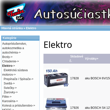
Hlavná stránka
»
Elektro
Kategórie
Elektro
Autopríslušenstvo,
autokozmetika a
autochémia
->
Skladové
Brzdy
->
Výrobky+
č.
Chladenie
->
Elektro
->
Elektrická sústava
motorov
->
17828
aku BOSCH 6V/1
Prepínače / Spínače
->
Svetlá
->
Sviečky
->
Žiarovky
->
Filtre
->
Karoséria
->
Kolesá a príslušenstvo
->
17926
aku BOSCH S4 12