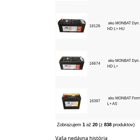
aku MONBAT Dyn.
18126
HD L+ HU
aku MONBAT Dyn.
16674
HD L+
aku MONBAT Form
16397
L+ AS
Zobrazujem
1
až
20
(z
838
produktov)
Vaša nedávna história