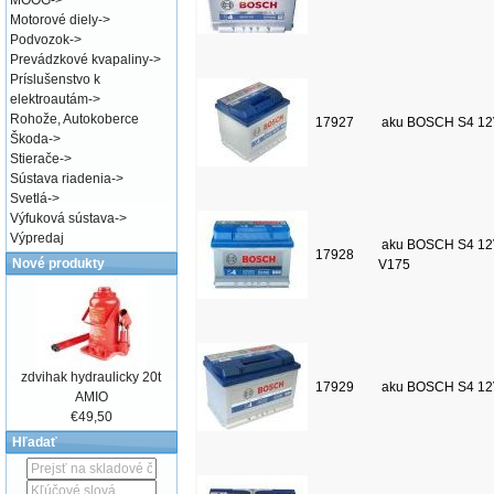
MOOG
->
Motorové diely
->
Podvozok
->
Prevádzkové kvapaliny
->
Príslušenstvo k
elektroautám
->
Rohože, Autokoberce
17927
aku BOSCH S4 12
Škoda
->
Stierače
->
Sústava riadenia
->
Svetlá
->
Výfuková sústava
->
Výpredaj
aku BOSCH S4 12
17928
Nové produkty
V175
zdvihak hydraulicky 20t
17929
aku BOSCH S4 12
AMIO
€49,50
Hľadať