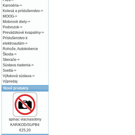
Filtre
->
Karoséria
->
Kolesá a príslušenstvo
->
MOOG
->
Motorové diely
->
Podvozok
->
Prevádzkové kvapaliny
->
Príslušenstvo k
elektroautám
->
Rohože, Autokoberce
Škoda
->
Stierače
->
Sústava riadenia
->
Svetlá
->
Výfuková sústava
->
Výpredaj
Nové produkty
spinac viacnasobny
KAR/KOD/SUPB4
€25,20