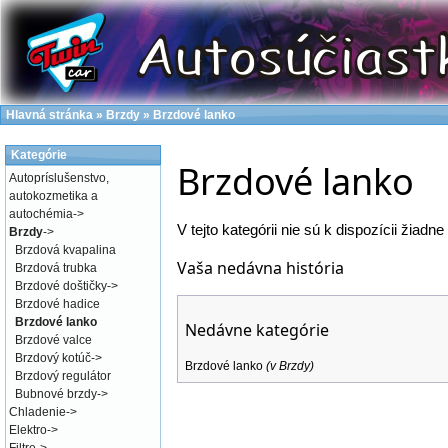
Hlavná stránka
»
Brzdy
»
Brzdové lanko
Kategórie
Brzdové lanko
Autopríslušenstvo,
autokozmetika a
autochémia
->
V tejto kategórii nie sú k dispozícii žiadne
Brzdy
->
Brzdová kvapalina
Vaša nedávna história
Brzdová trubka
Brzdové doštičky
->
Brzdové hadice
Brzdové lanko
Nedávne kategórie
Brzdové valce
Brzdový kotúč
->
Brzdové lanko
(v
Brzdy
)
Brzdový regulátor
Bubnové brzdy
->
Chladenie
->
Elektro
->