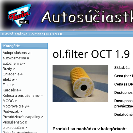
Hlavná stránka
»
ol.filter OCT 1.9 OE
Kategórie
ol.filter OCT 1.9
Autopríslušenstvo,
autokozmetika a
autochémia
->
Sklad. č.:
Brzdy
->
Chladenie
->
Cena (bez 
Elektro
->
Cena (s DP
Filtre
->
Karoséria
->
Dostupnos
Kolesá a príslušenstvo
->
MOOG
->
Dostupnos
Motorové diely
->
prevádzka
Podvozok
->
Dodatočné 
Prevádzkové kvapaliny
->
Príslušenstvo k
elektroautám
->
Produkt sa nachádza v kategóriách: