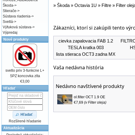
Rohože, Autokoberce
»
Škoda
»
Octavia 1U
»
Filtre
»
Filter olej
Škoda
->
Stierače
->
Sústava riadenia
->
Svetlá
->
Zákazníci, ktorí si zakúpili tento výr
Výfuková sústava
->
Výpredaj
Nové produkty
cievka zapalovacia FAB 1.2
FILTRON
TESLA kratka 003
HS
lista stieraca OCT3 zadna MX
Vaša nedávna história
svetlo priv 3-funkcne L+
SPZ koncovka zlta
€3,00
Nedávno navštívené produkty
Hľadať
ol.filter OCT 1.9 OE
€7,69
(v
Filter oleja
)
Hľadať
Rozšírené hľadanie
Aktualizácia
Posledná aktualizácia: