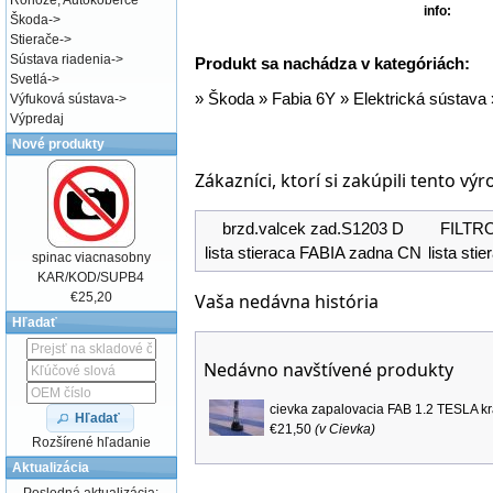
Rohože, Autokoberce
info:
Škoda
->
Stierače
->
Sústava riadenia
->
Produkt sa nachádza v kategóriách:
Svetlá
->
»
Škoda
»
Fabia 6Y
»
Elektrická sústava
Výfuková sústava
->
Výpredaj
Nové produkty
Zákazníci, ktorí si zakúpili tento výr
brzd.valcek zad.S1203 D
FILTRON
lista stieraca FABIA zadna CN
lista st
spinac viacnasobny
KAR/KOD/SUPB4
Vaša nedávna história
€25,20
Hľadať
Nedávno navštívené produkty
cievka zapalovacia FAB 1.2 TESLA kr
Hľadať
€21,50
(v
Cievka
)
Rozšírené hľadanie
Aktualizácia
Posledná aktualizácia: