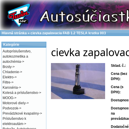
Hlavná stránka
»
cievka zapalovacia FAB 1.2 TESLA kratka 003
Kategórie
cievka zapalova
Autopríslušenstvo,
autokozmetika a
autochémia
->
Sklad. č.:
Brzdy
->
Chladenie
->
Cena (bez
Elektro
->
DPH):
Filtre
->
Cena (s
Karoséria
->
DPH):
Kolesá a príslušenstvo
->
MOOG
->
Dostupnos
Motorové diely
->
Podvozok
->
Dostupnos
Prevádzkové kvapaliny
->
na
Príslušenstvo k
prevádzka
elektroautám
->
Dodatočné