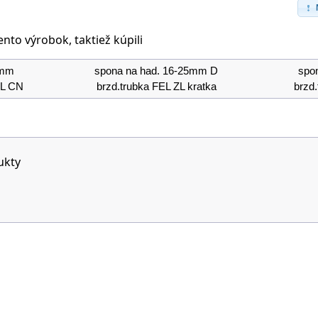
tento výrobok, taktiež kúpili
2mm
spona na had. 16-25mm D
spo
EL CN
brzd.trubka FEL ZL kratka
brzd
ukty