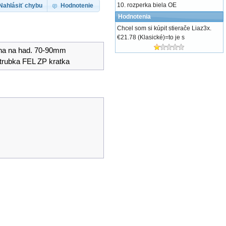
rozperka biela OE
Nahlásiť chybu
Hodnotenie
Hodnotenia
Chcel som si kúpit stierače Liaz3x.
€21.78 (Klasické)=to je s
na na had. 70-90mm
.trubka FEL ZP kratka