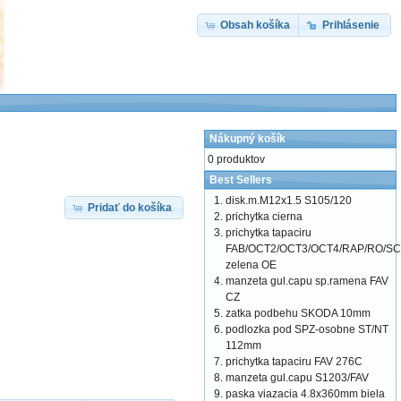
Obsah košíka
Prihlásenie
Nákupný košík
0 produktov
Best Sellers
disk.m.M12x1.5 S105/120
Pridať do košíka
prichytka cierna
prichytka tapaciru
FAB/OCT2/OCT3/OCT4/RAP/RO/SC
zelena OE
manzeta gul.capu sp.ramena FAV
CZ
zatka podbehu SKODA 10mm
podlozka pod SPZ-osobne ST/NT
112mm
prichytka tapaciru FAV 276C
manzeta gul.capu S1203/FAV
paska viazacia 4.8x360mm biela