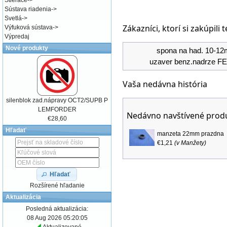
Stierače
->
Sústava riadenia
->
Svetlá
->
Zákazníci, ktorí si zakúpili 
Výfuková sústava
->
Výpredaj
Nové produkty
spona na had. 10-1
uzaver benz.nadrze F
Vaša nedávna história
silenblok zad.nápravy OCT2/SUPB P
LEMFORDER
Nedávno navštívené prod
€28,60
Hľadať
manzeta 22mm prazdna
€1,21
(v
Manžety
)
Hľadať
Rozšírené hľadanie
Aktualizácia
Posledná aktualizácia:
08 Aug 2026 05:20:05
Aktualizované