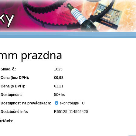
mm prazdna
Sklad. č.:
1625
Cena (bez DPH):
€0,98
Cena (s DPH):
€1,21
Dostupnosť:
50+ ks
Dostupnosť na prevádzkach:
skontrolujte TU
Dodatočné info:
R65125, 114595420
óriách: