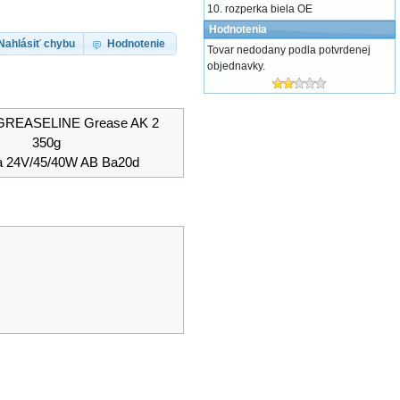
rozperka biela OE
Hodnotenia
Nahlásiť chybu
Hodnotenie
Tovar nedodany podla potvrdenej
objednavky.
GREASELINE Grease AK 2
350g
a 24V/45/40W AB Ba20d