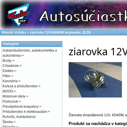
Hlavná stránka
»
ziarovka 12V/45/40W asymetric. ELTA
Kategórie
ziarovka 12
Autopríslušenstvo, autokozmetika a
autochémia
->
Brzdy
->
Chladenie
->
Elektro
->
Filtre
->
Karoséria
->
Kolesá a príslušenstvo
->
MOOG
->
Motorové diely
->
Podvozok
->
Prevádzkové kvapaliny
->
Príslušenstvo k elektroautám
->
Žiarovka dvojvláknová 12V, 45/40W, a
Rohože, Autokoberce
Škoda
->
Produkt sa nachádza v kateg