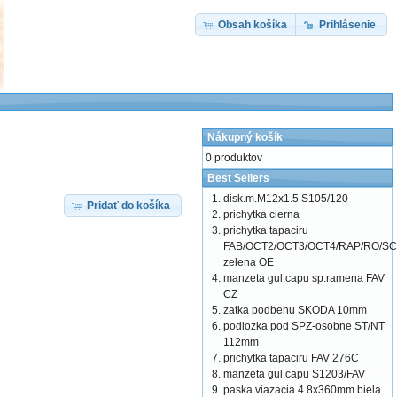
Obsah košíka
Prihlásenie
Nákupný košík
0 produktov
Best Sellers
disk.m.M12x1.5 S105/120
Pridať do košíka
prichytka cierna
prichytka tapaciru
FAB/OCT2/OCT3/OCT4/RAP/RO/SC
zelena OE
manzeta gul.capu sp.ramena FAV
CZ
zatka podbehu SKODA 10mm
podlozka pod SPZ-osobne ST/NT
112mm
prichytka tapaciru FAV 276C
manzeta gul.capu S1203/FAV
paska viazacia 4.8x360mm biela