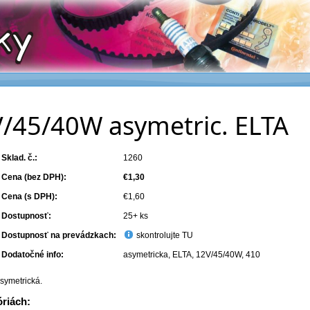
V/45/40W asymetric. ELTA
Sklad. č.:
1260
Cena (bez DPH):
€1,30
Cena (s DPH):
€1,60
Dostupnosť:
25+ ks
Dostupnosť na prevádzkach:
skontrolujte TU
Dodatočné info:
asymetricka, ELTA, 12V/45/40W, 410
symetrická.
óriách: