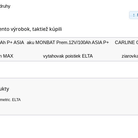
druhy
tento výrobok, taktiež kúpili
Ah P+ ASIA
aku MONBAT Prem.12V/100Ah ASIA P+
CARLINE 
mm MAX
vytahovak poistiek ELTA
ziarovk
ukty
metric. ELTA