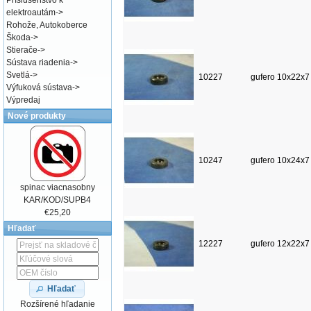
Príslušenstvo k
elektroautám
->
Rohože, Autokoberce
Škoda
->
Stierače
->
Sústava riadenia
->
Svetlá
->
10227
gufero 10x22x7
Výfuková sústava
->
Výpredaj
Nové produkty
10247
gufero 10x24x7
spinac viacnasobny
KAR/KOD/SUPB4
€25,20
Hľadať
12227
gufero 12x22x7
Hľadať
Rozšírené hľadanie