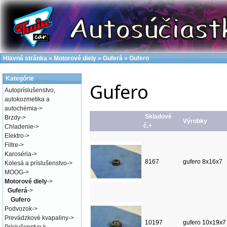
Hlavná stránka
»
Motorové diely
»
Guferá
»
Gufero
Kategórie
Gufero
Autopríslušenstvo,
autokozmetika a
autochémia
->
Skladové
Brzdy
->
Výrobky
č.+
Chladenie
->
Elektro
->
Filtre
->
Karoséria
->
8167
gufero 8x16x7
Kolesá a príslušenstvo
->
MOOG
->
Motorové diely
->
Guferá
->
Gufero
Podvozok
->
Prevádzkové kvapaliny
->
10197
gufero 10x19x7