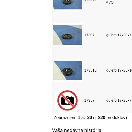
MVQ
17307
gufero 17x30x7
173510
gufero 17x35x1
17357
gufero 17x35x7
Zobrazujem
1
až
20
(z
220
produktov)
Vaša nedávna história