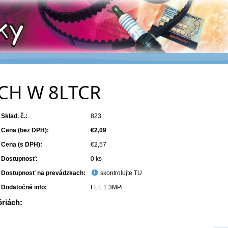
SCH W 8LTCR
Sklad. č.:
823
Cena (bez DPH):
€2,09
Cena (s DPH):
€2,57
Dostupnosť:
0 ks
Dostupnosť na prevádzkach:
skontrolujte TU
Dodatočné info:
FEL 1.3MPi
óriách: