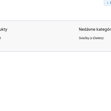
ukty
Nedávne kategór
R
Sviečky
(v
Elektro
)