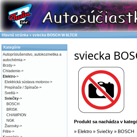
Hlavná stránka
»
sviecka BOSCH W 8LTCR
Kategórie
sviecka BO
Autopríslušenstvo, autokozmetika a
autochémia
->
Brzdy
->
Chladenie
->
Elektro
->
Elektrická sústava motorov
->
Prepínače / Spínače
->
Svetlá
->
Sviečky
->
BOSCH
BRISK
CHAMPION
NGK
Produkt sa nachádza v kateg
Žiarovky
->
»
Elektro
»
Sviečky
»
BOSCH
Filtre
->