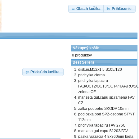
Obsah košíka
Prihlásenie
Nákupný košík
0 produktov
Best Sellers
disk.m.M12x1.5 S105/120
Pridať do košíka
prichytka cierna
prichytka tapaciru
FAB/OCT2/OCT3/OCT4/RAP/RO/SC
zelena OE
manzeta gul.capu sp.ramena FAV
CZ
zatka podbehu SKODA 10mm
podlozka pod SPZ-osobne ST/NT
112mm
prichytka tapaciru FAV 276C
manzeta gul.capu S1203/FAV
paska viazacia 4.8x360mm biela