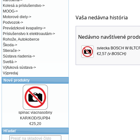
Karoséria
->
Kolesá a príslušenstvo
->
MOOG
->
Vaša nedávna história
Motorové diely
->
Podvozok
->
Prevádzkové kvapaliny
->
Príslušenstvo k elektroautám
->
Nedávno navštívené prod
Rohože, Autokoberce
Škoda
->
sviecka BOSCH W 8LTC
Stierače
->
€2,57
(v
BOSCH
)
Sústava riadenia
->
Svetlá
->
Výfuková sústava
->
Výpredaj
Nové produkty
spinac viacnasobny
KAR/KOD/SUPB4
€25,20
Hľadať