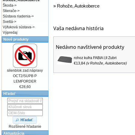
Rohože, Autokoberce
Škoda
->
»
Rohože, Autokoberce
Stierače
->
Sústava riadenia
->
Svetlá
->
Vaša nedávna história
Výfuková sústava
->
Výpredaj
Nové produkty
Nedávno navštívené produkty
rohoz kufra FABIA I,II Zubri
€13,84
(v
Rohože, Autokoberce
)
silenblok zad.nápravy
OCT2/SUPB P
LEMFORDER
€28,60
Hľadať
Hľadať
Rozšírené hľadanie
Aktualizácia