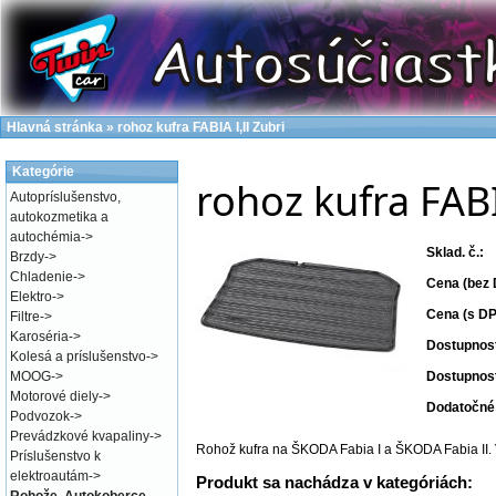
Hlavná stránka
»
rohoz kufra FABIA I,II Zubri
Kategórie
rohoz kufra FABI
Autopríslušenstvo,
autokozmetika a
autochémia
->
Sklad. č.:
Brzdy
->
Chladenie
->
Cena (bez 
Elektro
->
Cena (s DP
Filtre
->
Karoséria
->
Dostupnos
Kolesá a príslušenstvo
->
MOOG
->
Dostupnos
Motorové diely
->
Dodatočné 
Podvozok
->
Prevádzkové kvapaliny
->
Rohož kufra na ŠKODA Fabia I a ŠKODA Fabia II.
Príslušenstvo k
elektroautám
->
Produkt sa nachádza v kategóriách: