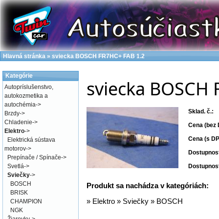
Hlavná stránka
»
sviecka BOSCH FR7HC+ FAB 1.2
Kategórie
sviecka BOSCH 
Autopríslušenstvo,
autokozmetika a
autochémia
->
Sklad. č.:
Brzdy
->
Chladenie
->
Cena (bez 
Elektro
->
Cena (s DP
Elektrická sústava
motorov
->
Dostupnos
Prepínače / Spínače
->
Svetlá
->
Dostupnos
Sviečky
->
BOSCH
Produkt sa nachádza v kategóriách:
BRISK
»
Elektro
»
Sviečky
»
BOSCH
CHAMPION
NGK