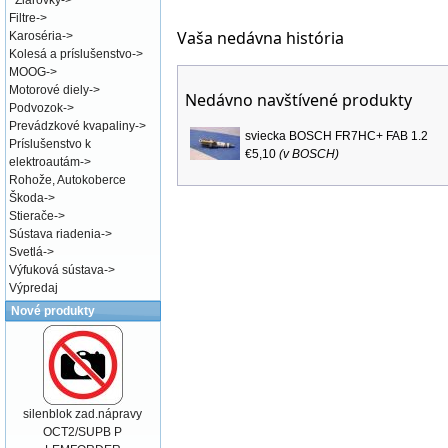
Žiarovky
->
Filtre
->
Vaša nedávna história
Karoséria
->
Kolesá a príslušenstvo
->
MOOG
->
Motorové diely
->
Nedávno navštívené produkty
Podvozok
->
Prevádzkové kvapaliny
->
sviecka BOSCH FR7HC+ FAB 1.2
Príslušenstvo k
€5,10
(v
BOSCH
)
elektroautám
->
Rohože, Autokoberce
Škoda
->
Stierače
->
Sústava riadenia
->
Svetlá
->
Výfuková sústava
->
Výpredaj
Nové produkty
silenblok zad.nápravy
OCT2/SUPB P