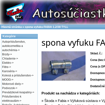
Hlavná stránka
»
spona vyfuku FABIA 1.2/38 TYLL
Kategórie
spona vyfuku FA
Autopríslušenstvo,
autokozmetika a
autochémia
->
Sklad. č.:
Brzdy
->
Chladenie
->
Cena (bez 
Elektro
->
Cena (s DP
Filtre
->
Karoséria
->
Dostupnos
Kolesá a príslušenstvo
->
MOOG
->
Dostupnos
Motorové diely
->
Dodatočné 
Podvozok
->
Prevádzkové kvapaliny
->
Produkt sa nachádza v kategóriách:
Príslušenstvo k
»
Škoda
»
Fabia
»
Výfuková sústava
»
Vý
elektroautám
->