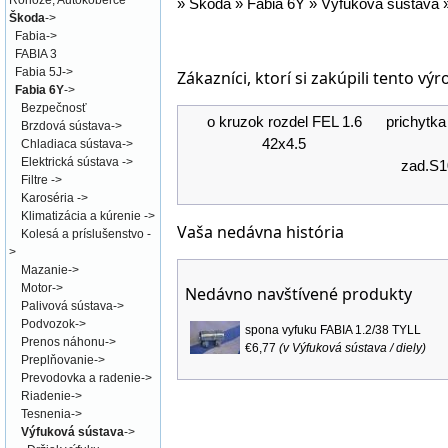
Rohože, Autokoberce
»
Škoda
»
Fabia 6Y
»
Výfuková sústava
Škoda
->
Fabia
->
FABIA 3
Fabia 5J
->
Zákazníci, ktorí si zakúpili tento výr
Fabia 6Y
->
Bezpečnosť
o kruzok rozdel FEL 1.6
prichytka
Brzdová sústava
->
42x4.5
Chladiaca sústava
->
Elektrická sústava
->
zad.S1
Filtre
->
Karoséria
->
Klimatizácia a kúrenie
->
Vaša nedávna história
Kolesá a príslušenstvo
-
>
Mazanie
->
Motor
->
Nedávno navštívené produkty
Palivová sústava
->
Podvozok
->
spona vyfuku FABIA 1.2/38 TYLL
Prenos náhonu
->
€6,77
(v
Výfuková sústava / diely
)
Preplňovanie
->
Prevodovka a radenie
->
Riadenie
->
Tesnenia
->
Výfuková sústava
->