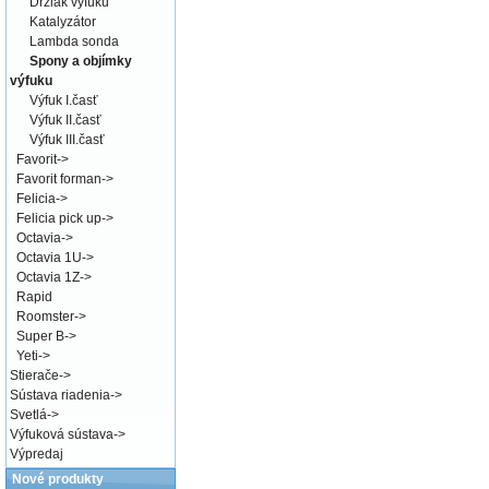
Držiak výfuku
Katalyzátor
Lambda sonda
Spony a objímky
výfuku
Výfuk I.časť
Výfuk II.časť
Výfuk III.časť
Favorit
->
Favorit forman
->
Felicia
->
Felicia pick up
->
Octavia
->
Octavia 1U
->
Octavia 1Z
->
Rapid
Roomster
->
Super B
->
Yeti
->
Stierače
->
Sústava riadenia
->
Svetlá
->
Výfuková sústava
->
Výpredaj
Nové produkty