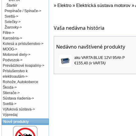
VARTA
»
Elektro
»
Elektrická sústava motorov
»
Štartér
Prepínače / Spínače
->
Svetlá
->
Sviečky
->
Vaša nedávna história
Žiarovky
->
Filtre
->
Karoséria
->
Kolesá a príslušenstvo
->
Nedávno navštívené produkty
MOOG
->
Motorové diely
->
aku VARTA BLUE 12V/ 95Ah P
Podvozok
->
€155,40
(v
VARTA
)
Prevádzkové kvapaliny
->
Príslušenstvo k
elektroautám
->
Rohože, Autokoberce
Škoda
->
Stierače
->
Sústava riadenia
->
Svetlá
->
Výfuková sústava
->
Výpredaj
Nové produkty