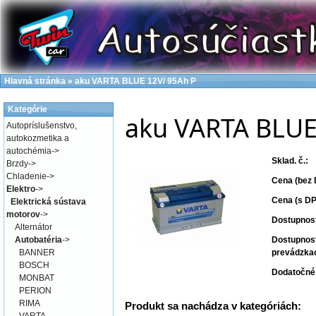
Hlavná stránka
»
aku VARTA BLUE 12V/ 95Ah P
Kategórie
aku VARTA BLUE
Autopríslušenstvo,
autokozmetika a
autochémia
->
Sklad. č.:
Brzdy
->
Chladenie
->
Cena (bez 
Elektro
->
Cena (s DP
Elektrická sústava
motorov
->
Dostupnos
Alternátor
Autobatéria
->
Dostupnos
BANNER
prevádzka
BOSCH
Dodatočné 
MONBAT
PERION
RIMA
Produkt sa nachádza v kategóriách: