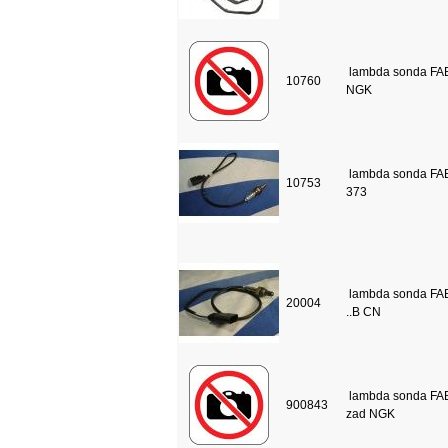
lambda sonda FAB
10760
NGK
lambda sonda FABI
10753
373
lambda sonda FAB
20004
..B CN
lambda sonda FAB
900843
zad NGK