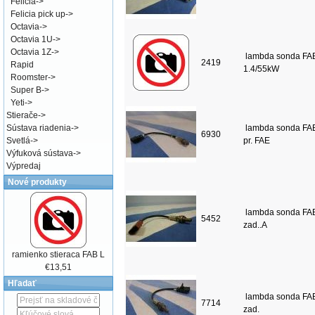
Felicia
->
Felicia pick up
->
Octavia
->
Octavia 1U
->
Octavia 1Z
->
lambda sonda FA
2419
Rapid
1.4/55kW
Roomster
->
Super B
->
Yeti
->
Stierače
->
Sústava riadenia
->
lambda sonda FAB
6930
Svetlá
->
pr. FAE
Výfuková sústava
->
Výpredaj
Nové produkty
lambda sonda FAB
5452
zad..A
ramienko stieraca FAB L
€13,51
Hľadať
lambda sonda FAB
7714
zad.