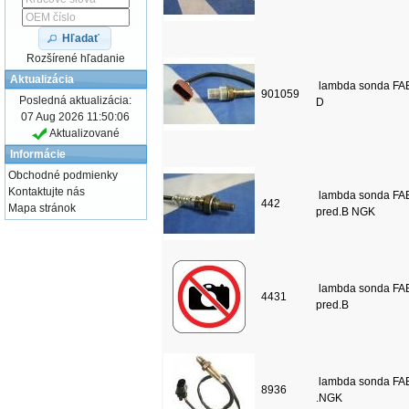
Hľadať
Rozšírené hľadanie
Aktualizácia
lambda sonda FAB
901059
Posledná aktualizácia:
D
07 Aug 2026 11:50:06
Aktualizované
Informácie
Obchodné podmienky
Kontaktujte nás
lambda sonda FAB
442
Mapa stránok
pred.B NGK
lambda sonda FAB
4431
pred.B
lambda sonda FAB
8936
.NGK