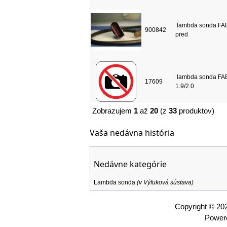
lambda sonda FAB
900842
pred
lambda sonda FA
17609
1.9/2.0
Zobrazujem
1
až
20
(z
33
produktov)
Vaša nedávna história
Nedávne kategórie
Lambda sonda
(v
Výfuková sústava
)
Copyright © 2
Power