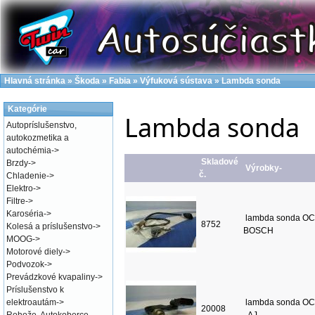
Hlavná stránka
»
Škoda
»
Fabia
»
Výfuková sústava
»
Lambda sonda
Kategórie
Lambda sonda
Autopríslušenstvo,
autokozmetika a
autochémia
->
Skladové
Brzdy
->
Výrobky-
č.
Chladenie
->
Elektro
->
Filtre
->
Karoséria
->
lambda sonda OC
8752
Kolesá a príslušenstvo
->
BOSCH
MOOG
->
Motorové diely
->
Podvozok
->
Prevádzkové kvapaliny
->
Príslušenstvo k
elektroautám
->
lambda sonda OC
20008