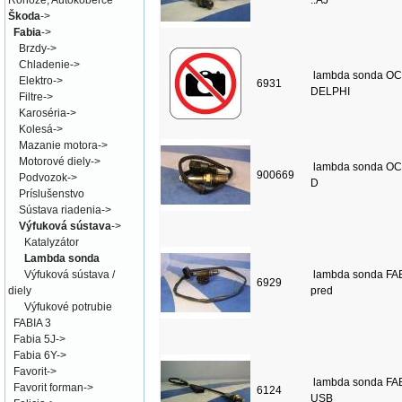
Rohože, Autokoberce
..AJ
Škoda
->
Fabia
->
Brzdy
->
Chladenie
->
lambda sonda OC
Elektro
->
6931
DELPHI
Filtre
->
Karoséria
->
Kolesá
->
Mazanie motora
->
Motorové diely
->
lambda sonda OC
900669
Podvozok
->
D
Príslušenstvo
Sústava riadenia
->
Výfuková sústava
->
Katalyzátor
Lambda sonda
Výfuková sústava /
lambda sonda FAB
6929
diely
pred
Výfukové potrubie
FABIA 3
Fabia 5J
->
Fabia 6Y
->
Favorit
->
lambda sonda FAB
Favorit forman
->
6124
USB