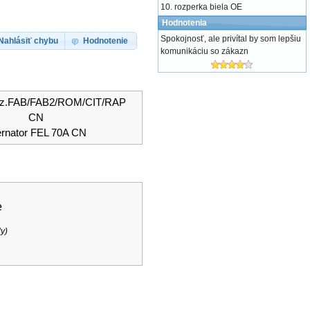
rozperka biela OE
Hodnotenia
Spokojnosť, ale privítal by som lepšiu
Nahlásiť chybu
Hodnotenie
komunikáciu so zákazn
iliz.FAB/FAB2/ROM/CIT/RAP
CN
ernator FEL 70A CN
e
dy
)