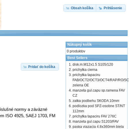
Obsah košíka
Prihlásenie
Nákupný košík
0 produktov
Best Sellers
disk.m.M12x1.5 S105/120
Pridať do košíka
prichytka cierna
prichytka tapaciru
FAB/OCT2/OCT3/OCT4/RAP/RO/SC
zelena OE
manzeta gul.capu sp.ramena FAV
CZ
zatka podbehu SKODA 10mm
podlozka pod SPZ-osobne ST/NT
íslušné normy a záväzné
112mm
riem ISO 4925, SAEJ 1703, FM
prichytka tapaciru FAV 276C
manzeta gul.capu S1203/FAV
paska viazacia 4.8x360mm biela