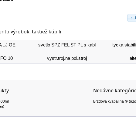
tento výrobok, taktiež kúpili
A ..J OE
svetlo SPZ FEL ST PL s kabl
tycka stab
 WFO 10
vystr.troj.na pol.stroj
alt
ukty
Nedávne kategóri
500ml
Brzdová kvapalina
(v
Brz
na
)