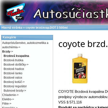
Hlavná stránka
»
coyote brzd.kvap.DOT 3 500ml
Kategórie
coyote brzd
Autopríslušenstvo, autokozmetika a
autochémia
->
Brzdy
->
Brzdová kvapalina
Brzdová trubka
Brzdové doštičky
->
Brzdové hadice
Brzdové lanko
Brzdové valce
Brzdový kotúč
->
Brzdový regulátor
Bubnové brzdy
->
COYOTE Brzdová kvapalina DOT
Chladenie
->
predpisy výrobcov automobilov
Elektro
->
VSS § 571.116
Filtre
->
Produkt sa nachádza v kateg