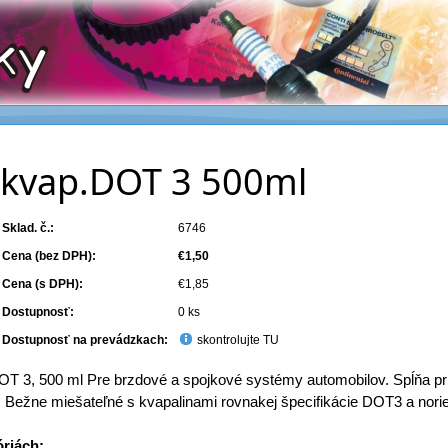
.kvap.DOT 3 500ml
Sklad. č.:
6746
Cena (bez DPH):
€1,50
Cena (s DPH):
€1,85
Dostupnosť:
0 ks
Dostupnosť na prevádzkach:
skontrolujte TU
 3, 500 ml Pre brzdové a spojkové systémy automobilov. Spĺňa pr
. Bežne miešateľné s kvapalinami rovnakej špecifikácie DOT3 a no
óriách: