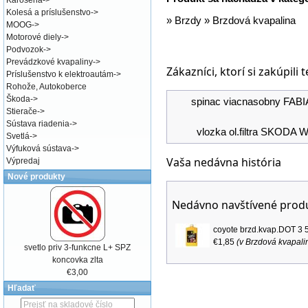
Karoséria
->
Kolesá a príslušenstvo
->
»
Brzdy
»
Brzdová kvapalina
MOOG
->
Motorové diely
->
Podvozok
->
Prevádzkové kvapaliny
->
Zákazníci, ktorí si zakúpili 
Príslušenstvo k elektroautám
->
Rohože, Autokoberce
Škoda
->
spinac viacnasobny FABI
Stierače
->
Sústava riadenia
->
vlozka ol.filtra SKODA
Svetlá
->
Výfuková sústava
->
Vaša nedávna história
Výpredaj
Nové produkty
Nedávno navštívené prod
coyote brzd.kvap.DOT 3 
€1,85
(v
Brzdová kvapali
svetlo priv 3-funkcne L+ SPZ
koncovka zlta
€3,00
Hľadať