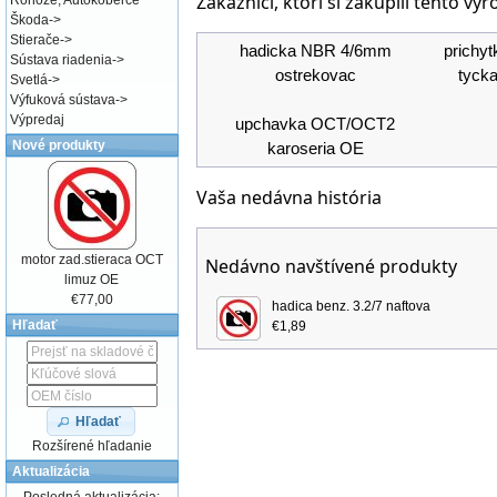
Zákazníci, ktorí si zakúpili tento výr
Rohože, Autokoberce
Škoda
->
Stierače
->
hadicka NBR 4/6mm
prichyt
Sústava riadenia
->
ostrekovac
tycka
Svetlá
->
Výfuková sústava
->
Výpredaj
upchavka OCT/OCT2
Nové produkty
karoseria OE
Vaša nedávna história
motor zad.stieraca OCT
Nedávno navštívené produkty
limuz OE
€77,00
hadica benz. 3.2/7 naftova
Hľadať
€1,89
Hľadať
Rozšírené hľadanie
Aktualizácia
Posledná aktualizácia: