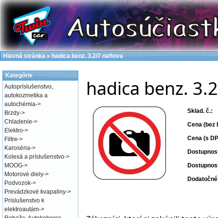
Hlavná stránka
»
hadica benz. 3.2/7 naftova
Kategórie
hadica benz. 3.2
Autopríslušenstvo,
autokozmetika a
autochémia
->
Sklad. č.:
Brzdy
->
Chladenie
->
Cena (bez 
Elektro
->
Cena (s DP
Filtre
->
Karoséria
->
Dostupnos
Kolesá a príslušenstvo
->
MOOG
->
Dostupnos
Motorové diely
->
Dodatočné 
Podvozok
->
Prevádzkové kvapaliny
->
Príslušenstvo k
elektroautám
->