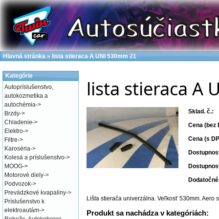
Hlavná stránka
»
lista stieraca A UNI 530mm 21
Kategórie
lista stieraca 
Autopríslušenstvo,
autokozmetika a
autochémia
->
Sklad. č.:
Brzdy
->
Chladenie
->
Cena (bez 
Elektro
->
Cena (s DP
Filtre
->
Karoséria
->
Dostupnos
Kolesá a príslušenstvo
->
MOOG
->
Dostupnos
Motorové diely
->
Dodatočné 
Podvozok
->
Prevádzkové kvapaliny
->
Lišta stierača univerzálna. Veľkosť 530mm. Aero s
Príslušenstvo k
elektroautám
->
Produkt sa nachádza v kategóriách: