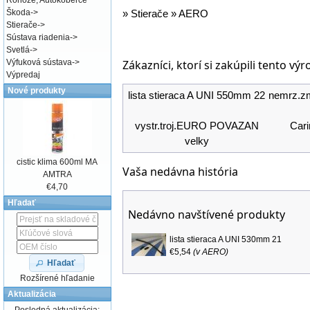
Rohože, Autokoberce
Škoda
->
»
Stierače
»
AERO
Stierače
->
Sústava riadenia
->
Svetlá
->
Zákazníci, ktorí si zakúpili tento výr
Výfuková sústava
->
Výpredaj
Nové produkty
lista stieraca A UNI 550mm 22
nemrz.z
vystr.troj.EURO POVAZAN
Cari
velky
cistic klima 600ml MA
Vaša nedávna história
AMTRA
€4,70
Hľadať
Nedávno navštívené produkty
lista stieraca A UNI 530mm 21
€5,54
(v
AERO
)
Hľadať
Rozšírené hľadanie
Aktualizácia
Posledná aktualizácia: