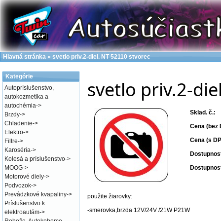
Hlavná stránka
»
svetlo priv.2-diel. NT 52110 stvorec
Kategórie
svetlo priv.2-di
Autopríslušenstvo,
autokozmetika a
autochémia
->
Sklad. č.:
Brzdy
->
Chladenie
->
Cena (bez 
Elektro
->
Cena (s DP
Filtre
->
Karoséria
->
Dostupnos
Kolesá a príslušenstvo
->
MOOG
->
Dostupnos
Motorové diely
->
Podvozok
->
Prevádzkové kvapaliny
->
použite žiarovky:
Príslušenstvo k
-smerovka,brzda 12V/24V /21W P21W
elektroautám
->