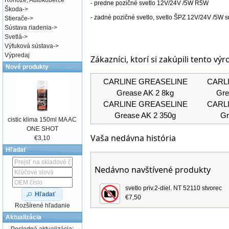
Rohože, Autokoberce
- predne pozičné svetlo 12V/24V /5W R5W
Škoda
->
- zadné pozičné svetlo, svetlo ŠPZ 12V/24V /5W s
Stierače
->
Sústava riadenia
->
Svetlá
->
Výfuková sústava
->
Výpredaj
Zákazníci, ktorí si zakúpili tento výr
Nové produkty
CARLINE GREASELINE
CARL
Grease AK 2 8kg
Gre
CARLINE GREASELINE
CARL
Grease AK 2 350g
Gr
cistic klima 150ml MA AC
ONE SHOT
Vaša nedávna história
€3,10
Hľadať
Nedávno navštívené produkty
svetlo priv.2-diel. NT 52110 stvorec
Hľadať
€7,50
Rozšírené hľadanie
Aktualizácia
Posledná aktualizácia: